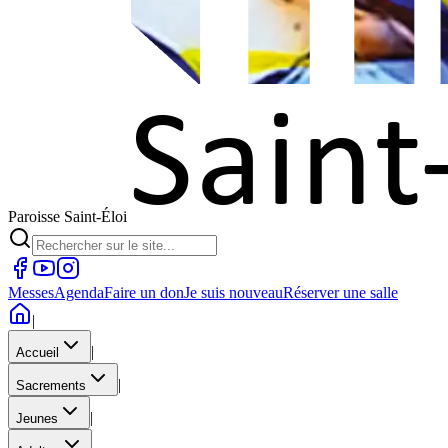
Paroisse Saint-Éloi
Messes
Agenda
Faire un don
Je suis nouveau
Réserver une salle
|
|
Accueil
|
Sacrements
|
Jeunes