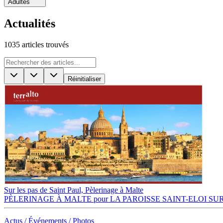
Adultes
Actualités
1035
articles
trouvé
s
Réinitialiser
Sur les pas de Saint Paul, Pèlerinage à Malte
PÈLERINAGE À MALTE pour LA PAROISSE SAINT-ELOI SUR 
Actus / Événements / Photos