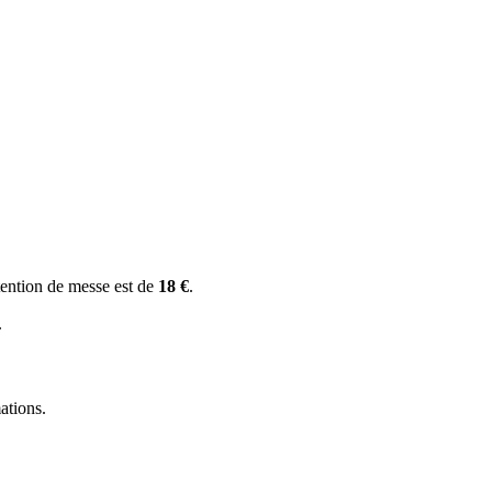
tention de messe est de
18 €
.
.
ations.