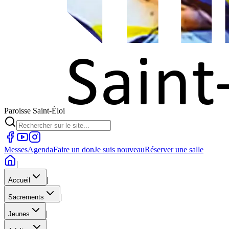
Paroisse Saint-Éloi
Messes
Agenda
Faire un don
Je suis nouveau
Réserver une salle
|
|
Accueil
|
Sacrements
|
Jeunes