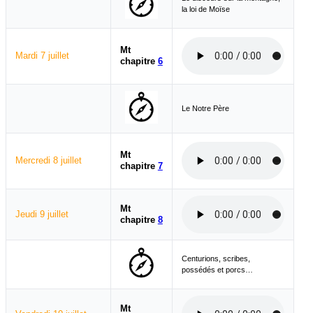
la loi de Moïse
Mt
Mardi 7 juillet
chapitre
6
Le Notre Père
Mt
Mercredi 8 juillet
chapitre
7
Mt
Jeudi 9 juillet
chapitre
8
Centurions, scribes,
possédés et porcs…
Mt