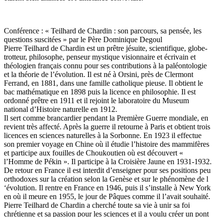
Conférence : « Teilhard de Chardin : son parcours, sa pensée, les
questions suscitées » par le Père Dominique Degoul
Pierre Teilhard de Chardin est un prêtre jésuite, scientifique, globe-
trotteur, philosophe, penseur mystique visionnaire et écrivain et
théologien français connu pour ses contributions à la paléontologie
et la théorie de l’évolution. Il est né à Orsini, près de Clermont
Ferrand, en 1881, dans une famille catholique pieuse. Il obtient le
bac mathématique en 1898 puis la licence en philosophie. Il est
ordonné prêtre en 1911 et il rejoint le laboratoire du Museum
national d’Histoire naturelle en 1912.
Il sert comme brancardier pendant la Première Guerre mondiale, en
revient très affecté. Après la guerre il retourne à Paris et obtient trois
licences en sciences naturelles à la Sorbonne. En 1923 il effectue
son premier voyage en Chine où il étudie l’histoire des mammifères
et participe aux fouilles de Choukoutien où est découvert «
l’Homme de Pékin ». Il participe à la Croisière Jaune en 1931-1932.
De retour en France il est interdit d’enseigner pour ses positions peu
orthodoxes sur la création selon la Genèse et sur le phénomène de l
‘évolution. Il rentre en France en 1946, puis il s’installe à New York
en où il meure en 1955, le jour de Pâques comme il l’avait souhaité.
Pierre Teilhard de Chardin a cherché toute sa vie à unir sa foi
chrétienne et sa passion pour les sciences et il a voulu créer un pont