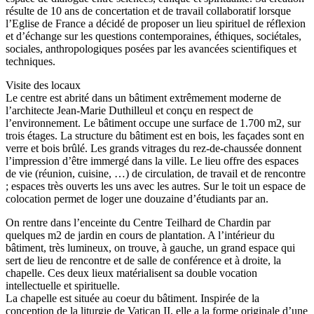
résulte de 10 ans de concertation et de travail collaboratif lorsque
l’Eglise de France a décidé de proposer un lieu spirituel de réflexion
et d’échange sur les questions contemporaines, éthiques, sociétales,
sociales, anthropologiques posées par les avancées scientifiques et
techniques.
Visite des locaux
Le centre est abrité dans un bâtiment extrêmement moderne de
l’architecte Jean-Marie Duthilleul et conçu en respect de
l’environnement. Le bâtiment occupe une surface de 1.700 m2, sur
trois étages. La structure du bâtiment est en bois, les façades sont en
verre et bois brûlé. Les grands vitrages du rez-de-chaussée donnent
l’impression d’être immergé dans la ville. Le lieu offre des espaces
de vie (réunion, cuisine, …) de circulation, de travail et de rencontre
; espaces très ouverts les uns avec les autres. Sur le toit un espace de
colocation permet de loger une douzaine d’étudiants par an.
On rentre dans l’enceinte du Centre Teilhard de Chardin par
quelques m2 de jardin en cours de plantation. A l’intérieur du
bâtiment, très lumineux, on trouve, à gauche, un grand espace qui
sert de lieu de rencontre et de salle de conférence et à droite, la
chapelle. Ces deux lieux matérialisent sa double vocation
intellectuelle et spirituelle.
La chapelle est située au coeur du bâtiment. Inspirée de la
conception de la liturgie de Vatican II, elle a la forme originale d’une