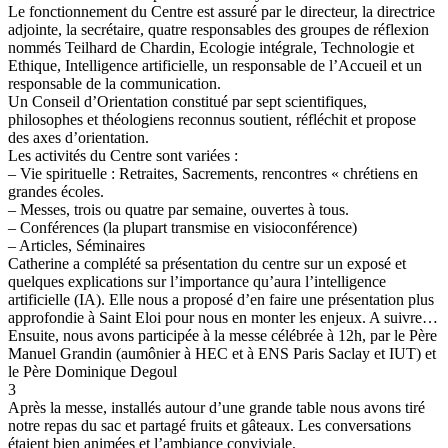
Le fonctionnement du Centre est assuré par le directeur, la directrice
adjointe, la secrétaire, quatre responsables des groupes de réflexion
nommés Teilhard de Chardin, Ecologie intégrale, Technologie et
Ethique, Intelligence artificielle, un responsable de l’Accueil et un
responsable de la communication.
Un Conseil d’Orientation constitué par sept scientifiques,
philosophes et théologiens reconnus soutient, réfléchit et propose
des axes d’orientation.
Les activités du Centre sont variées :
– Vie spirituelle : Retraites, Sacrements, rencontres « chrétiens en
grandes écoles.
– Messes, trois ou quatre par semaine, ouvertes à tous.
– Conférences (la plupart transmise en visioconférence)
– Articles, Séminaires
Catherine a complété sa présentation du centre sur un exposé et
quelques explications sur l’importance qu’aura l’intelligence
artificielle (IA). Elle nous a proposé d’en faire une présentation plus
approfondie à Saint Eloi pour nous en monter les enjeux. A suivre…
Ensuite, nous avons participée à la messe célébrée à 12h, par le Père
Manuel Grandin (aumônier à HEC et à ENS Paris Saclay et IUT) et
le Père Dominique Degoul
3
Après la messe, installés autour d’une grande table nous avons tiré
notre repas du sac et partagé fruits et gâteaux. Les conversations
étaient bien animées et l’ambiance conviviale.