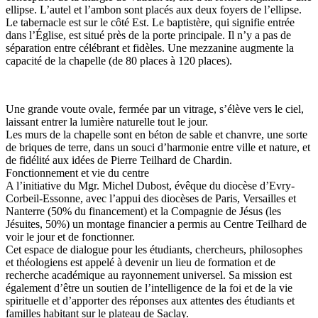
ellipse. L’autel et l’ambon sont placés aux deux foyers de l’ellipse.
Le tabernacle est sur le côté Est. Le baptistère, qui signifie entrée
dans l’Église, est situé près de la porte principale. Il n’y a pas de
séparation entre célébrant et fidèles. Une mezzanine augmente la
capacité de la chapelle (de 80 places à 120 places).
Une grande voute ovale, fermée par un vitrage, s’élève vers le ciel,
laissant entrer la lumière naturelle tout le jour.
Les murs de la chapelle sont en béton de sable et chanvre, une sorte
de briques de terre, dans un souci d’harmonie entre ville et nature, et
de fidélité aux idées de Pierre Teilhard de Chardin.
Fonctionnement et vie du centre
A l’initiative du Mgr. Michel Dubost, évêque du diocèse d’Evry-
Corbeil-Essonne, avec l’appui des diocèses de Paris, Versailles et
Nanterre (50% du financement) et la Compagnie de Jésus (les
Jésuites, 50%) un montage financier a permis au Centre Teilhard de
voir le jour et de fonctionner.
Cet espace de dialogue pour les étudiants, chercheurs, philosophes
et théologiens est appelé à devenir un lieu de formation et de
recherche académique au rayonnement universel. Sa mission est
également d’être un soutien de l’intelligence de la foi et de la vie
spirituelle et d’apporter des réponses aux attentes des étudiants et
familles habitant sur le plateau de Saclay.